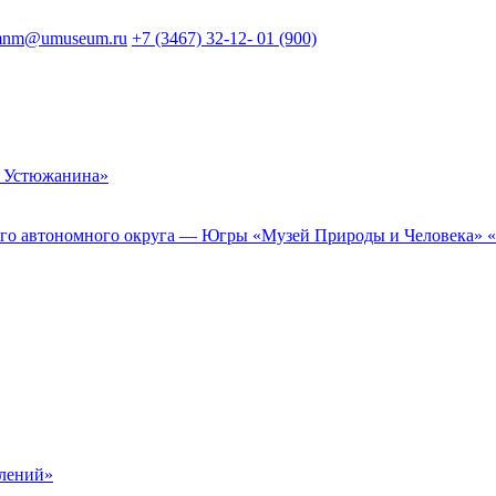
nm@umuseum.ru
+7 (3467) 32-12- 01 (900)
 Устюжанина»
 автономного округа — Югры «Музей Природы и Человека» «Му
елений»