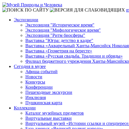
m
Экспозиции
Экспозиция "Историческое время"
Экспозиция "Мифологическое время"
Экспозиция "Ритм биосферы"
Выставка "Югра: детство в кадре"
Выставка «Акварельный Ханты-Мансийск Николая
Выставка «Геометрия на бересте»
Выставка «Русская свадьба. Традиции и обряды»
Филиал бюджетного учреждения Ханты-Мансийского
Сегодня в музее
Афиша событий
Новости
Конкурсы
Конференции
Пешеходные экскурсии
Инклюзия
Пушкинская карта
Коллекции
Каталог музейных предметов
Виртуальные выставки
Виртуальный музей «Истории ссылки и спецперес
База данных «Великий подвиг народа»