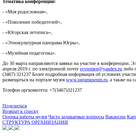
Тематика конференции:
- «Моя родословная»,
- «Поколение победителей»,
- «Югорская летопись»,
- «Этнокультурная панорама Югры»,
- «Музейная педагогика».
До 30 марта направляются заявки на участие в конференции. 
апреля 2019 г. по электронной почте
svvremen@yandex.ru
либо п
(3467) 321237 Более подробная информация об условиях участи
размещаться на портале музея
www.ugramuseum.ru
, а также на
Телефон оргкомитета: +7(3467)321237
Поделиться
Возврат к списку
Оценка работы музея
Часто задаваемые вопросы
Вакансии
Карт
СТРУКТУРА ОРГАНИЗАЦИИ