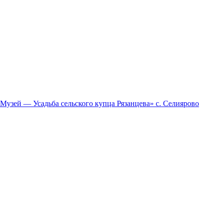
зей — Усадьба сельского купца Рязанцева» с. Селиярово