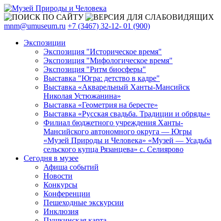
mnm@umuseum.ru
+7 (3467) 32-12- 01 (900)
Экспозиции
Экспозиция "Историческое время"
Экспозиция "Мифологическое время"
Экспозиция "Ритм биосферы"
Выставка "Югра: детство в кадре"
Выставка «Акварельный Ханты-Мансийск
Николая Устюжанина»
Выставка «Геометрия на бересте»
Выставка «Русская свадьба. Традиции и обряды»
Филиал бюджетного учреждения Ханты-
Мансийского автономного округа — Югры
«Музей Природы и Человека» «Музей — Усадьба
сельского купца Рязанцева» с. Селиярово
Сегодня в музее
Афиша событий
Новости
Конкурсы
Конференции
Пешеходные экскурсии
Инклюзия
Пушкинская карта