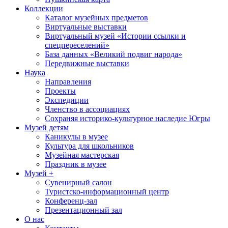
Коллекции
Каталог музейных предметов
Виртуальные выставки
Виртуальный музей «Истории ссылки и
спецпереселений»
База данных «Великий подвиг народа»
Передвижные выставки
Наука
Направления
Проекты
Экспедиции
Членство в ассоциациях
Сохраняя историко-культурное наследие Югры
Музей детям
Каникулы в музее
Культура для школьников
Музейная мастерская
Праздник в музее
Музей +
Сувенирный салон
Туристско-информационный центр
Конференц-зал
Презентационный зал
О нас