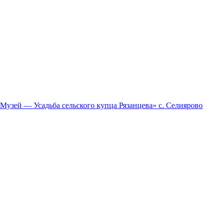
зей — Усадьба сельского купца Рязанцева» с. Селиярово