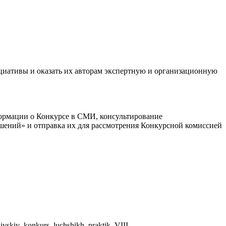
иативы и оказать их авторам экспертную и организационную
формации о Конкурсе в СМИ, консультирование
шений» и отправка их для рассмотрения Конкурсной комиссией
iyskiy_konkurs_luchshikh_praktik_VIII