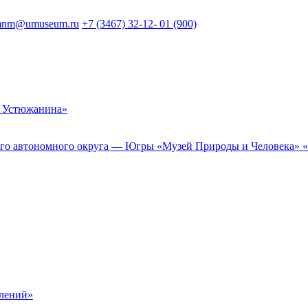
nm@umuseum.ru
+7 (3467) 32-12- 01 (900)
 Устюжанина»
 автономного округа — Югры «Музей Природы и Человека» «Му
елений»