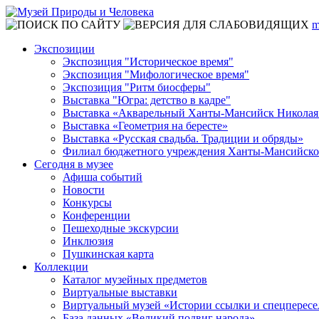
m
Экспозиции
Экспозиция "Историческое время"
Экспозиция "Мифологическое время"
Экспозиция "Ритм биосферы"
Выставка "Югра: детство в кадре"
Выставка «Акварельный Ханты-Мансийск Николая
Выставка «Геометрия на бересте»
Выставка «Русская свадьба. Традиции и обряды»
Филиал бюджетного учреждения Ханты-Мансийского
Сегодня в музее
Афиша событий
Новости
Конкурсы
Конференции
Пешеходные экскурсии
Инклюзия
Пушкинская карта
Коллекции
Каталог музейных предметов
Виртуальные выставки
Виртуальный музей «Истории ссылки и спецперес
База данных «Великий подвиг народа»