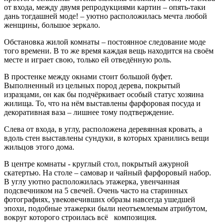
от входа, между двумя репродукциями картин – опять-таки
дань тогдашней моде! – уютно расположилась мечта любой
женщины, большое зеркало.
Обстановка жилой комнаты – постоянное следование моде
того времени. В то же время каждая вещь находится на своём
месте и играет свою, только ей отведённую роль.
В простенке между окнами стоит большой буфет.
Выполненный из цельных пород дерева, покрытый
изразцами, он как бы подчёркивает особый статус хозяина
жилища. То, что на нём выставлены фарфоровая посуда и
декоративная ваза – лишнее тому подтверждение.
Слева от входа, в углу, расположена деревянная кровать, а
вдоль стен выставлены сундуки, в которых хранились вещи
жильцов этого дома.
В центре комнаты - круглый стол, покрытый ажурной
скатертью. На столе – самовар и чайный фарфоровый набор.
В углу уютно расположилась этажерка, увенчанная
подсвечником на 5 свечей. Очень часто на старинных
фотографиях, увековечивших образы навсегда ушедшей
эпохи, подобные этажерки были неотъемлемым атрибутом,
вокруг которого строилась всё композиция.