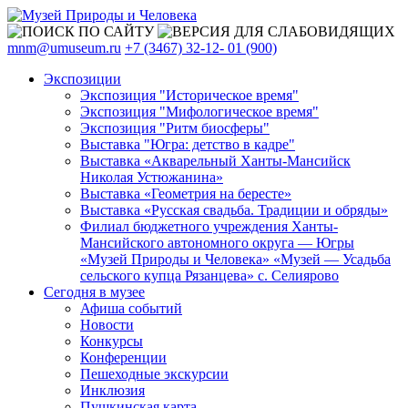
mnm@umuseum.ru
+7 (3467) 32-12- 01 (900)
Экспозиции
Экспозиция "Историческое время"
Экспозиция "Мифологическое время"
Экспозиция "Ритм биосферы"
Выставка "Югра: детство в кадре"
Выставка «Акварельный Ханты-Мансийск
Николая Устюжанина»
Выставка «Геометрия на бересте»
Выставка «Русская свадьба. Традиции и обряды»
Филиал бюджетного учреждения Ханты-
Мансийского автономного округа — Югры
«Музей Природы и Человека» «Музей — Усадьба
сельского купца Рязанцева» с. Селиярово
Сегодня в музее
Афиша событий
Новости
Конкурсы
Конференции
Пешеходные экскурсии
Инклюзия
Пушкинская карта