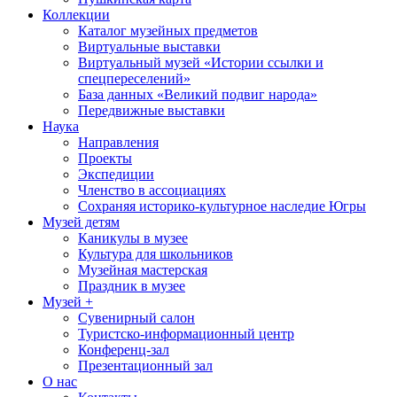
Коллекции
Каталог музейных предметов
Виртуальные выставки
Виртуальный музей «Истории ссылки и
спецпереселений»
База данных «Великий подвиг народа»
Передвижные выставки
Наука
Направления
Проекты
Экспедиции
Членство в ассоциациях
Сохраняя историко-культурное наследие Югры
Музей детям
Каникулы в музее
Культура для школьников
Музейная мастерская
Праздник в музее
Музей +
Сувенирный салон
Туристско-информационный центр
Конференц-зал
Презентационный зал
О нас