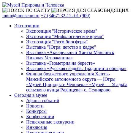
mnm@umuseum.ru
+7 (3467) 32-12- 01 (900)
Экспозиции
Экспозиция "Историческое время"
Экспозиция "Мифологическое время"
Экспозиция "Ритм биосферы"
Выставка "Югра: детство в кадре"
Выставка «Акварельный Ханты-Мансийск
Николая Устюжанина»
Выставка «Геометрия на бересте»
Выставка «Русская свадьба. Традиции и обряды»
Филиал бюджетного учреждения Ханты-
Мансийского автономного округа — Югры
«Музей Природы и Человека» «Музей — Усадьба
сельского купца Рязанцева» с. Селиярово
Сегодня в музее
Афиша событий
Новости
Конкурсы
Конференции
Пешеходные экскурсии
Инклюзия
Пушкинская карта