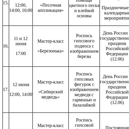
помощи
15.
12:00,
«Песочная
цветного песка
Праздничные
14:00, 16:00
аппликация»
и клейкой
календарны
основы
мероприяти
День России
Роспись
государствен
11 и 12
гипсового
Мастер-класс
праздник
июня
16.
подноса с
Российской
«Березонька»
изображением
17:00
Федерации
березы
(12.06)
Роспись
День России
гипсовых
государствен
Мастер-класс
фигурок с
12 июня
праздник
17.
изображением
«Сибирский
Российской
12:00, 14:00
медведя с
медведь»
Федерации
гармонью и
(12.06)
балалайкой
Роспись
гипсовой
Мастер-класс
Постоянная