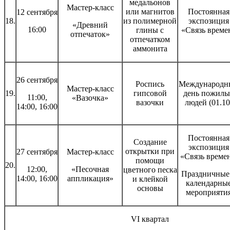
медальонов
Мастер-класс
или магнитов
Постоянная
12 сентября
18.
из полимерной
экспозиция
«Древний
16:00
глины с
«Связь време
отпечаток»
отпечатком
аммонита
26 сентября
Роспись
Международн
Мастер-класс
19.
гипсовой
день пожилы
11:00,
«Вазочка»
вазочки
людей (01.10
14:00, 16:00
Постоянная
Создание
экспозиция
открытки при
27 сентября
Мастер-класс
«Связь времен
помощи
20.
12:00,
«Песочная
цветного песка
Праздничные
14:00, 16:00
аппликация»
и клейкой
календарны
основы
мероприяти
VI квартал