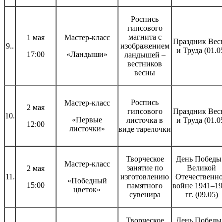
Роспись
гипсового
магнита с
1 мая
Мастер-класс
Праздник Вес
9..
изображением
и Труда (01.0
17:00
«Ландыши»
ландышей –
вестников
весны
Роспись
Мастер-класс
2 мая
гипсового
Праздник Вес
10.
«Первые
листочка в
и Труда (01.0
12:00
листочки»
виде тарелочки
Творческое
День Победы
Мастер-класс
занятие по
Великой
2 мая
11.
изготовлению
Отечественн
«Победный
15:00
памятного
войне 1941–1
цветок»
сувенира
гг. (09.05)
Творческое
День Победы