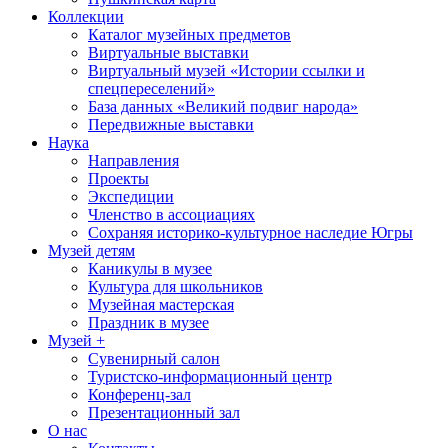
Коллекции
Каталог музейных предметов
Виртуальные выставки
Виртуальный музей «Истории ссылки и
спецпереселений»
База данных «Великий подвиг народа»
Передвижные выставки
Наука
Направления
Проекты
Экспедиции
Членство в ассоциациях
Сохраняя историко-культурное наследие Югры
Музей детям
Каникулы в музее
Культура для школьников
Музейная мастерская
Праздник в музее
Музей +
Сувенирный салон
Туристско-информационный центр
Конференц-зал
Презентационный зал
О нас