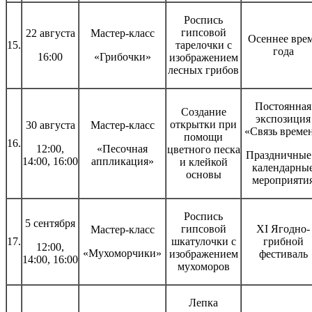
Роспись
гипсовой
22 августа
Мастер-класс
Осеннее вре
15.
тарелочки с
года
16:00
«Грибочки»
изображением
лесных грибов
Постоянная
Создание
экспозиция
открытки при
30 августа
Мастер-класс
«Связь времен
помощи
16.
12:00,
«Песочная
цветного песка
Праздничные
14:00, 16:00
аппликация»
и клейкой
календарны
основы
мероприяти
Роспись
5 сентября
гипсовой
XI Ягодно-
Мастер-класс
17.
шкатулочки с
грибной
12:00,
«Мухоморчики»
изображением
фестиваль
14:00, 16:00
мухоморов
Лепка