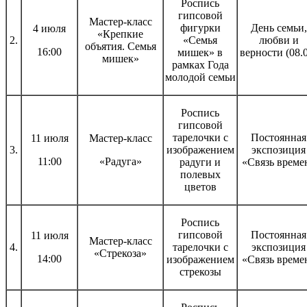
Роспись
гипсовой
Мастер-класс
фигурки
День семьи,
4 июля
«Крепкие
2.
«Семья
любви и
объятия. Семья
16:00
мишек» в
верности (08.
мишек»
рамках Года
молодой семьи
Роспись
гипсовой
тарелочки с
Постоянная
11 июля
Мастер-класс
3.
изображением
экспозиция
11:00
«Радуга»
радуги и
«Связь време
полевых
цветов
Роспись
гипсовой
Постоянная
11 июля
Мастер-класс
4.
тарелочки с
экспозиция
«Стрекоза»
14:00
изображением
«Связь време
стрекозы