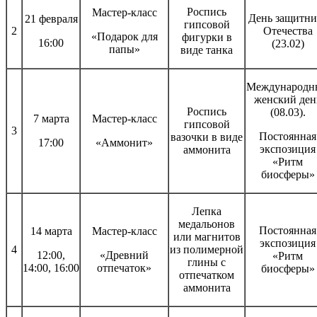
Роспись
Мастер-класс
День защитни
21 февраля
гипсовой
2
Отечества
«Подарок для
фигурки в
16:00
(23.02)
папы»
виде танка
Международн
женский ден
Роспись
(08.03).
7 марта
Мастер-класс
гипсовой
3
Постоянная
вазочки в виде
17:00
«Аммонит»
экспозиция
аммонита
«Ритм
биосферы»
Лепка
медальонов
Постоянная
14 марта
Мастер-класс
или магнитов
экспозиция
4
из полимерной
12:00,
«Древний
«Ритм
глины с
14:00, 16:00
отпечаток»
биосферы»
отпечатком
аммонита