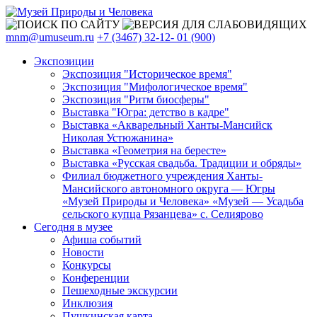
mnm@umuseum.ru
+7 (3467) 32-12- 01 (900)
Экспозиции
Экспозиция "Историческое время"
Экспозиция "Мифологическое время"
Экспозиция "Ритм биосферы"
Выставка "Югра: детство в кадре"
Выставка «Акварельный Ханты-Мансийск
Николая Устюжанина»
Выставка «Геометрия на бересте»
Выставка «Русская свадьба. Традиции и обряды»
Филиал бюджетного учреждения Ханты-
Мансийского автономного округа — Югры
«Музей Природы и Человека» «Музей — Усадьба
сельского купца Рязанцева» с. Селиярово
Сегодня в музее
Афиша событий
Новости
Конкурсы
Конференции
Пешеходные экскурсии
Инклюзия
Пушкинская карта