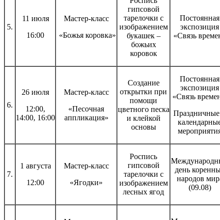
Роспись
гипсовой
тарелочки с
Постоянная
11 июля
Мастер-класс
5.
изображением
экспозиция
16:00
«Божья коровка»
букашек –
«Связь време
божьих
коровок
Постоянная
Создание
экспозиция
открытки при
26 июля
Мастер-класс
«Связь времен
помощи
6.
12:00,
«Песочная
цветного песка
Праздничные
14:00, 16:00
аппликация»
и клейкой
календарны
основы
мероприяти
Роспись
Международн
гипсовой
1 августа
Мастер-класс
день коренн
7.
тарелочки с
народов мир
12:00
«Ягодки»
изображением
(09.08)
лесных ягод