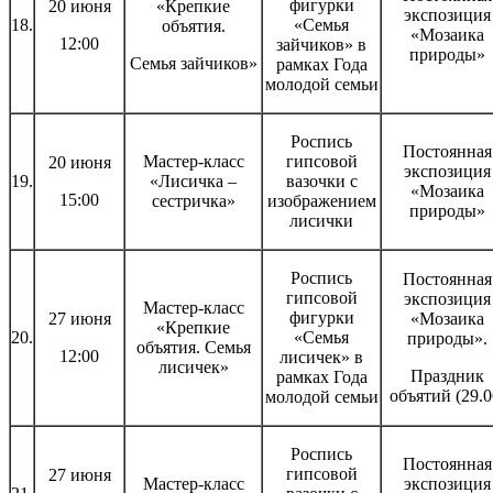
фигурки
20 июня
«Крепкие
экспозиция
18.
«Семья
объятия.
«Мозаика
12:00
зайчиков» в
природы»
Семья зайчиков»
рамках Года
молодой семьи
Роспись
Постоянная
Мастер-класс
гипсовой
20 июня
экспозиция
19.
«Лисичка –
вазочки с
«Мозаика
15:00
сестричка»
изображением
природы»
лисички
Роспись
Постоянная
гипсовой
экспозиция
Мастер-класс
фигурки
27 июня
«Мозаика
«Крепкие
20.
«Семья
природы».
объятия. Семья
12:00
лисичек» в
лисичек»
Праздник
рамках Года
объятий (29.0
молодой семьи
Роспись
Постоянная
гипсовой
27 июня
Мастер-класс
экспозиция