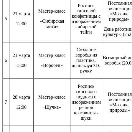
Постоянная
Роспись
экспозиция
гипсовой
Мастер-класс
21 марта
«Мозаика
конфетницы с
5
природы».
«Сибирская
изображением
12:00
тайга»
сибирской
День работни
тайги
культуры (25.
Создание
воробья из
21 марта
Мастер-класс
Всемирный де
6
пластика,
воробья (20.0
15:00
«Воробей»
используя 3D-
ручку
Роспись
гипсового
Постоянная
подноса с
28 марта
Мастер-класс
экспозиция
7
изображением
«Мозаика
12:00
«Щучка»
речной
природы»
красавицы -
щуки