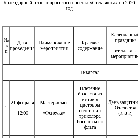
Календарный план творческого проекта «Стекляшка» на 2026
год
Календарны
№
праздник/
Дата
Наименование
Краткое
п/
проведения
мероприятия
содержание
отсылка к
п
мероприяти
I квартал
Плетение
браслета из
ниток в
День защитни
21 февраля
Мастер-класс
цветовом
1
Отечества
сочетании
12:00
«Фенечка»
(23.02)
триколора
Российского
флага