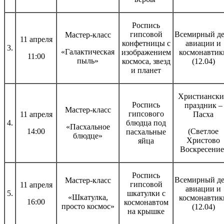
Роспись
гипсовой
Всемирный де
Мастер-класс
11 апреля
конфетницы с
авиации и
3.
«Галактическая
изображением
космонавтик
11:00
пыль»
космоса, звезд
(12.04)
и планет
Христианск
Роспись
праздник –
Мастер-класс
гипсового
11 апреля
Пасха
4.
блюдца под
«Пасхальное
14:00
(Светлое
пасхальные
блюдце»
Христово
яйца
Воскресение
Роспись
Всемирный де
Мастер-класс
гипсовой
11 апреля
авиации и
5.
шкатулки с
«Шкатулка,
космонавтик
16:00
космонавтом
просто космос»
(12.04)
на крышке