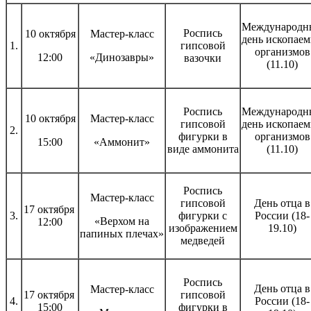
Международн
Роспись
10 октября
Мастер-класс
день ископае
1.
гипсовой
организмов
12:00
«Динозавры»
вазочки
(11.10)
Роспись
Международн
10 октября
Мастер-класс
гипсовой
день ископае
2.
фигурки в
организмов
15:00
«Аммонит»
виде аммонита
(11.10)
Роспись
Мастер-класс
гипсовой
День отца в
17 октября
3.
фигурки с
России (18-
«Верхом на
12:00
изображением
19.10)
папиных плечах»
медведей
Роспись
День отца в
Мастер-класс
17 октября
гипсовой
4.
России (18-
15:00
фигурки в