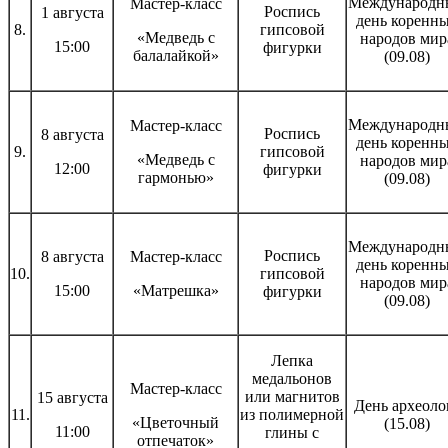
Международн
Мастер-класс
Роспись
1 августа
день коренн
8.
гипсовой
«Медведь с
народов мир
15:00
фигурки
балалайкой»
(09.08)
Международн
Мастер-класс
Роспись
8 августа
день коренн
9.
гипсовой
«Медведь с
народов мир
12:00
фигурки
гармонью»
(09.08)
Международн
Роспись
8 августа
Мастер-класс
день коренн
10.
гипсовой
народов мир
15:00
«Матрешка»
фигурки
(09.08)
Лепка
медальонов
Мастер-класс
или магнитов
15 августа
День археоло
11.
из полимерной
«Цветочный
(15.08)
11:00
глины с
отпечаток»