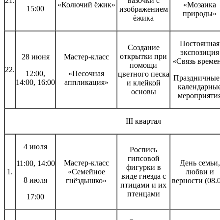
21.
вазочки с
«Колючий ёжик»
«Мозаика
15:00
изображением
природы»
ёжика
Постоянная
Создание
экспозиция
открытки при
28 июня
Мастер-класс
«Связь времен
помощи
22.
12:00,
«Песочная
цветного песка
Праздничные
14:00, 16:00
аппликация»
и клейкой
календарны
основы
мероприяти
III квартал
4 июля
Роспись
гипсовой
Мастер-класс
День семьи,
11:00, 14:00
фигурки в
1.
«Семейное
любви и
виде гнезда с
8 июля
гнёздышко»
верности (08.
птицами и их
птенцами
17:00