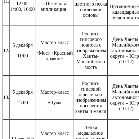
11.
12:00,
«Песочная
цветного песка
Праздничные
14:00, 16:00
аппликация»
и клейкой
календарны
основы
мероприяти
Роспись
гипсового
День Ханты
Мастер-класс
подноса с
Мансийског
5 декабря
12.
изображением
автономног
«Мост «Красный
11:00
Ханты-
округа – Юг
дракон»
Мансийского
(10.12)
моста
Роспись
День Ханты
гипсовой
Мансийског
5 декабря
Мастер-класс
тарелочки с
13.
автономног
изображением
15:00
«Чум»
округа – Юг
поселения
(10.12)
ханты и манси
Лепка
медальонов
Мастер-класс
12 декабря
или магнитов