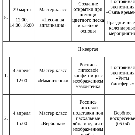
Постоянная
Создание
экспозиция
открытки при
29 марта
Мастер-класс
«Связь времен
помощи
8.
12:00,
«Песочная
цветного песка
Праздничные
14:00, 16:00
аппликация»
и клейкой
календарны
основы
мероприяти
II квартал
Роспись
Постоянная
гипсовой
4 апреля
Мастер-класс
экспозиция
1.
конфетницы с
«Ритм
12:00
«Мамонтенок»
изображением
биосферы»
мамонтенка
Роспись
гипсовой
подставки под
Вербное
4 апреля
Мастер-класс
2.
пасхальные
воскресенье
15:00
«Вербочки»
яйца и кулич с
(05.04)
изображением
вербы