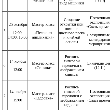
«Машинка»
19.10)
виде машинки
Постоянная
Создание
экспозиция
открытки при
25 октября
Мастер-класс
«Связь времен
помощи
5.
12:00,
«Песочная
цветного песка
Праздничные
14:00, 16:00
аппликация»
и клейкой
календарны
основы
мероприяти
Роспись
гипсовой
14 ноября
Мастер-класс
Синичкин де
6.
тарелочки с
«Синица»
(12.11)
12:00
изображением
синицы
Роспись
гипсовой
Постоянная
14 ноября
Мастер-класс
7.
тарелочки с
экспозиция
«Кедровка»
15:00
изображением
«Связь време
кедровки