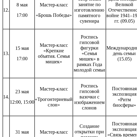
занятие по
Великой
8 мая
Мастер-класс
12.
изготовлению
Отечественн
17:00
«Брошь Победы»
памятного
войне 1941–1
сувенира
гг. (09.05)
Роспись
гипсовой
Мастер-класс
фигурки
Международн
15 мая
«Крепкие
13.
«Семья
день семьи
объятия. Семья
17:00
мишек» в
(15.05)
мишек»
рамках Года
молодой семьи
Роспись
Постоянная
Мастер-класс
гипсовой
23 мая
экспозиция
14.
вазочки с
«Трогонтериевый
«Ритм
12:00, 15:00
изображением
слон»
биосферы»
слонов
Постоянная
Создание
экспозиция
открытки при
31 мая
Мастер-класс
«Связь времен