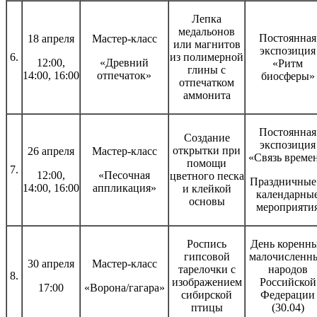
Лепка
медальонов
Постоянная
18 апреля
Мастер-класс
или магнитов
экспозиция
6.
из полимерной
12:00,
«Древний
«Ритм
глины с
14:00, 16:00
отпечаток»
биосферы»
отпечатком
аммонита
Постоянная
Создание
экспозиция
открытки при
26 апреля
Мастер-класс
«Связь времен
помощи
7.
12:00,
«Песочная
цветного песка
Праздничные
14:00, 16:00
аппликация»
и клейкой
календарны
основы
мероприяти
Роспись
День коренн
гипсовой
малочисленн
30 апреля
Мастер-класс
тарелочки с
народов
8.
изображением
Российской
17:00
«Ворона/гагара»
сибирской
Федерации
птицы
(30.04)