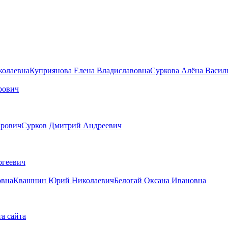
колаевна
Куприянова Елена Владиславовна
Суркова Алёна Васил
рович
ирович
Сурков Дмитрий Андреевич
ргеевич
овна
Квашнин Юрий Николаевич
Белогай Оксана Ивановна
а сайта