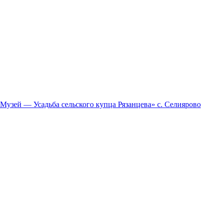
зей — Усадьба сельского купца Рязанцева» с. Селиярово