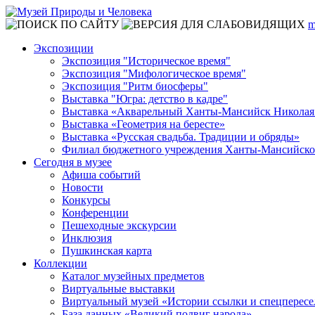
m
Экспозиции
Экспозиция "Историческое время"
Экспозиция "Мифологическое время"
Экспозиция "Ритм биосферы"
Выставка "Югра: детство в кадре"
Выставка «Акварельный Ханты-Мансийск Николая
Выставка «Геометрия на бересте»
Выставка «Русская свадьба. Традиции и обряды»
Филиал бюджетного учреждения Ханты-Мансийского
Сегодня в музее
Афиша событий
Новости
Конкурсы
Конференции
Пешеходные экскурсии
Инклюзия
Пушкинская карта
Коллекции
Каталог музейных предметов
Виртуальные выставки
Виртуальный музей «Истории ссылки и спецперес
База данных «Великий подвиг народа»