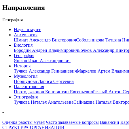
Направления
География
Наука в музее
Археология
Шмидт Александр Викторович
Собольникова Татьяна Ни
Биология
Бородин Андрей Владимирович
Бочков Александр Викто
География
Яшков Иван Александрович
История
Тучков Александр Геннадиевич
Маркелов Артем Владим
Музеология
Поршунова Лариса Сергеевна
Палеонтология
Протодьяконов Константин Евгеньевич
Резвый Антон Се
Этнография
Тучкова Наталья Анатольевна
Сайнакова Наталья Виктор
-
Оценка работы музея
Часто задаваемые вопросы
Вакансии
Карт
СТРУКТУРА ОРГАНИЗАЦИИ