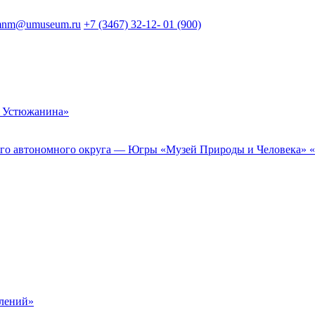
nm@umuseum.ru
+7 (3467) 32-12- 01 (900)
 Устюжанина»
 автономного округа — Югры «Музей Природы и Человека» «Му
елений»